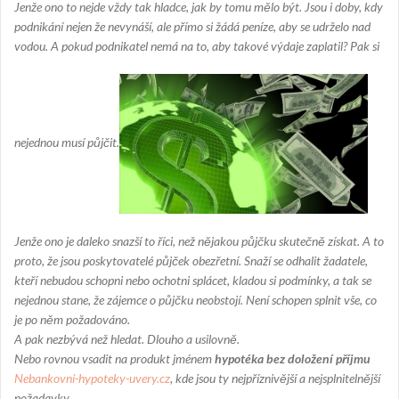
Jenže ono to nejde vždy tak hladce, jak by tomu mělo být. Jsou i doby, kdy
podnikání nejen že nevynáší, ale přímo si žádá peníze, aby se udrželo nad
vodou. A pokud podnikatel nemá na to, aby takové výdaje zaplatil? Pak si
nejednou musí půjčit.
Jenže ono je daleko snazší to říci, než nějakou půjčku skutečně získat. A to
proto, že jsou poskytovatelé půjček obezřetní. Snaží se odhalit žadatele,
kteří nebudou schopni nebo ochotni splácet, kladou si podmínky, a tak se
nejednou stane, že zájemce o půjčku neobstojí. Není schopen splnit vše, co
je po něm požadováno.
A pak nezbývá než hledat. Dlouho a usilovně.
Nebo rovnou vsadit na produkt jménem
hypotéka bez doložení příjmu
Nebankovni-hypoteky-uvery.cz
, kde jsou ty nejpříznivější a nejsplnitelnější
požadavky.