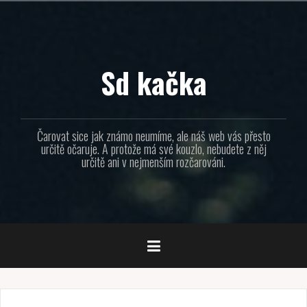
Přejít
k
obsahu
webu
Sd kačka
Čarovat sice jak známo neumíme, ale náš web vás přesto
určitě očaruje. A protože má své kouzlo, nebudete z něj
určitě ani v nejmenším rozčarováni.