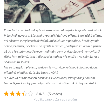
Pokud v tomto žadatel vyhoví, nemusí se bát nejednoho jiného nedostatku.
V tu chvíli nevadí ani špatně vypadající daňové přiznání, ani nízké příjmy,
ani záznam v registrech dlužníků, ani exekuce a podobně. Stačí vyplnit
online formulář, počkat si na rychlé schválení, podepsat smlouvu a peníze
až do výše sedmdesáti procent odhadní ceny oné zastavené nemovitosti,
třeba i sto milionů, jsou k dispozici a mohou být použity na cokoliv, co s
podnikáním souvisí.
Nic se tu neplatí předem, splácení je možné po krátkou i dlouhou dobu,
případně předčasně, úroky jsou tu nízké.
A člověka tu tak mohou zachránit i ve chvílích, jež vypadají pomalu
beznadějně. Což by pro dotyčného možná vůbec nikdo jiný neudělal.
3.4/5 - (5 votes)
Publikováno v
Zahrada a dům