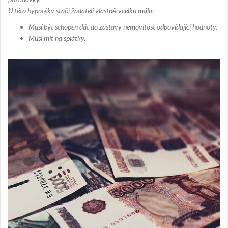
U této hypotéky stačí žadateli vlastně vcelku málo:
Musí být schopen dát do zástavy nemovitost odpovídající hodnoty.
Musí mít na splátky.