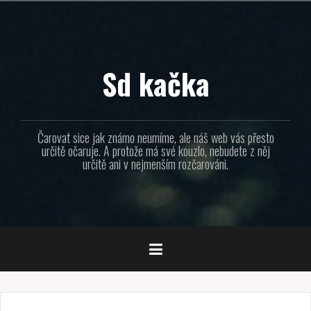
Přejít
k
obsahu
webu
Sd kačka
Čarovat sice jak známo neumíme, ale náš web vás přesto
určitě očaruje. A protože má své kouzlo, nebudete z něj
určitě ani v nejmenším rozčarováni.