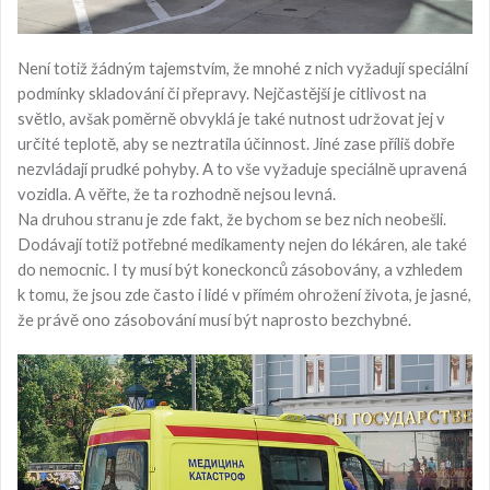
Není totiž žádným tajemstvím, že mnohé z nich vyžadují speciální
podmínky skladování či přepravy. Nejčastější je citlivost na
světlo, avšak poměrně obvyklá je také nutnost udržovat jej v
určité teplotě, aby se neztratila účinnost. Jiné zase příliš dobře
nezvládají prudké pohyby. A to vše vyžaduje speciálně upravená
vozidla. A věřte, že ta rozhodně nejsou levná.
Na druhou stranu je zde fakt, že bychom se bez nich neobešli.
Dodávají totiž potřebné medikamenty nejen do lékáren, ale také
do nemocnic. I ty musí být koneckonců zásobovány, a vzhledem
k tomu, že jsou zde často i lidé v přímém ohrožení života, je jasné,
že právě ono zásobování musí být naprosto bezchybné.