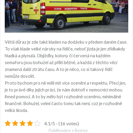
Větší důraz je zde také kladen na dodávku v předem daném čase.
To však klade velké nároky na řidiče, neboť jízda je jen zřídkakdy
hladká a plynulá. Objížďky, kolony či červená na každém
semaforu jsou bohužel až příliš běžné, a každá z těchto věcí
znamená další ztrátu času. A to je něco, co si takový řidič
nemůže dovolit.
Proto bychom pro ně měli mít více ocenění a respektu. Přeci jen,
je to právě díky jejich práci, že nám doktoři v nemocnici mohou
ihned pomoci. A to by mělo být rozhodně oceněno, minimálně
finančně. Bohužel, velmi často tomu tak není, což je rozhodně
velká škoda.
4.1/5 - (16 votes)
Publikováno v
Byznys