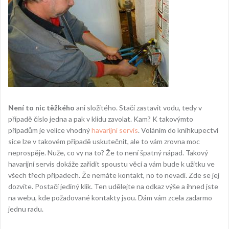
Není to nic těžkého
ani složitého. Stačí zastavit vodu, tedy v
případě číslo jedna a pak v klidu zavolat. Kam? K takovýmto
případům je velice vhodný
havarijní servis
. Voláním do knihkupectví
sice lze v takovém případě uskutečnit, ale to vám zrovna moc
neprospěje. Nuže, co vy na to? Že to není špatný nápad. Takový
havarijní servis dokáže zařídit spoustu věcí a vám bude k užitku ve
všech třech případech. Že nemáte kontakt, no to nevadí. Zde se jej
dozvíte. Postačí jediný klik. Ten udělejte na odkaz výše a ihned jste
na webu, kde požadované kontakty jsou. Dám vám zcela zadarmo
jednu radu.