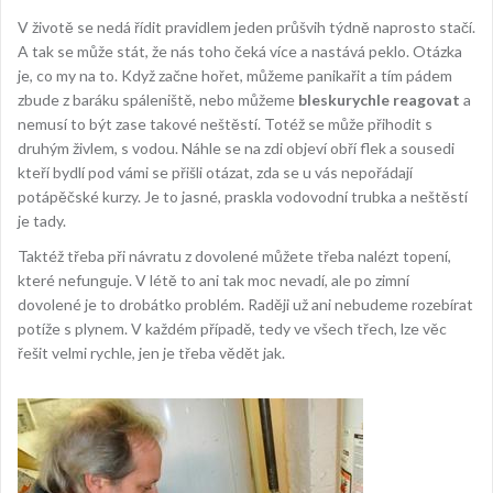
V životě se nedá řídit pravidlem jeden průšvih týdně naprosto stačí.
A tak se může stát, že nás toho čeká více a nastává peklo. Otázka
je, co my na to. Když začne hořet, můžeme panikařit a tím pádem
zbude z baráku spáleniště, nebo můžeme
bleskurychle reagovat
a
nemusí to být zase takové neštěstí. Totéž se může přihodit s
druhým živlem, s vodou. Náhle se na zdi objeví obří flek a sousedi
kteří bydlí pod vámi se přišli otázat, zda se u vás nepořádají
potápěčské kurzy. Je to jasné, praskla vodovodní trubka a neštěstí
je tady.
Taktéž třeba při návratu z dovolené můžete třeba nalézt topení,
které nefunguje. V létě to ani tak moc nevadí, ale po zimní
dovolené je to drobátko problém. Raději už ani nebudeme rozebírat
potíže s plynem. V každém případě, tedy ve všech třech, lze věc
řešit velmi rychle, jen je třeba vědět jak.