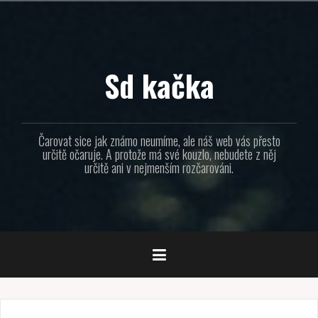
Přejít
k
obsahu
webu
Sd kačka
Čarovat sice jak známo neumíme, ale náš web vás přesto
určitě očaruje. A protože má své kouzlo, nebudete z něj
určitě ani v nejmenším rozčarováni.