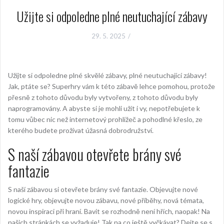
Užijte si odpoledne plné neutuchající zábavy
29. 5. 2025
Užijte si odpoledne plné skvělé zábavy, plné neutuchající zábavy!
Jak, ptáte se? Superhry vám k této zábavě lehce pomohou, protože
přesně z tohoto důvodu byly vytvořeny, z tohoto důvodu byly
naprogramovány. A abyste si je mohli užít i vy, nepotřebujete k
tomu vůbec nic než internetový prohlížeč a pohodlné křeslo, ze
kterého budete prožívat úžasná dobrodružství.
S naší zábavou otevřete brány své
fantazie
S naší zábavou si otevřete brány své fantazie. Objevujte nové
logické hry
, objevujte novou zábavu, nové příběhy, nová témata,
novou inspiraci při hraní. Bavit se rozhodně není hřích, naopak! Na
našich stránkách se vyžaduje! Tak na co ještě vyčkávat? Dejte se s