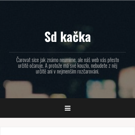
Přejít
k
obsahu
webu
Sd kačka
Čarovat sice jak známo neumíme, ale náš web vás přesto
určitě očaruje. A protože má své kouzlo, nebudete z něj
určitě ani v nejmenším rozčarováni.