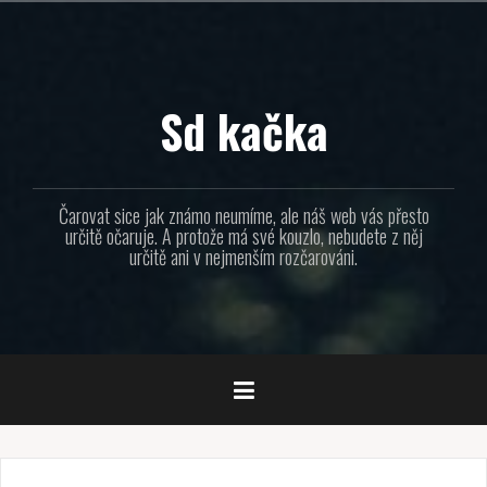
Přejít
k
obsahu
webu
Sd kačka
Čarovat sice jak známo neumíme, ale náš web vás přesto
určitě očaruje. A protože má své kouzlo, nebudete z něj
určitě ani v nejmenším rozčarováni.