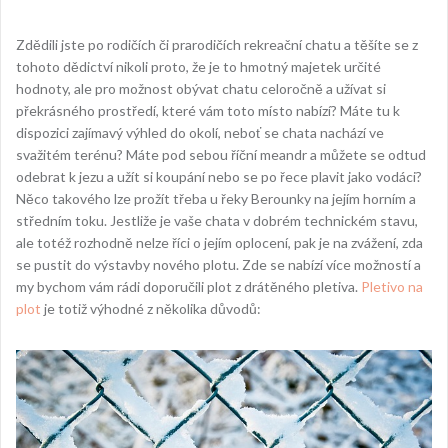
Z
dědili jste po rodičích či prarodičích rekreační chatu a těšíte se z
tohoto dědictví nikoli proto, že je to hmotný majetek určité
hodnoty, ale pro možnost obývat chatu celoročně a užívat si
překrásného prostředí, které vám toto místo nabízí? Máte tu k
dispozici zajímavý výhled do okolí, neboť se chata nachází ve
svažitém terénu? Máte pod sebou říční meandr a můžete se odtud
odebrat k jezu a užít si koupání nebo se po řece plavit jako vodáci?
Něco takového lze prožít třeba u řeky Berounky na jejím horním a
středním toku.
Jestliže je vaše chata v dobrém technickém stavu,
ale totéž rozhodně nelze říci o jejím oplocení, pak je na zvážení, zda
se pustit do výstavby nového plotu. Zde se nabízí více možností a
my bychom vám rádi doporučili plot z drátěného pletiva.
Pletivo na
plot
je totiž výhodné z několika důvodů: