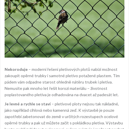
Nekoroduje
– moderní řešení pletivových plotů nabízí možnost
zakoupit opěrné trubky i samotné pletivo potažené plastem. Tím
pádem vám odpadne starost ohledně nátěru trubek i pletiva.
Nemusíte pak mnoho let řešit korozi materiálu – životnost
poplastovaného pletiva je odhadována na dvacet až padesát let.
Je levné a rychle se staví
– pletivové ploty nejsou tak nákladné,
jako například cihlová nebo kamenná zeď. K výstavbě je pouze
zapotřebí zabetonovat do země v určitých rozestupech ocelové
opěrné trubky a pak už můžete začít s pokládkou pletiva. Výstavbu