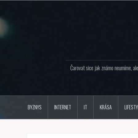
Přejít
k
obsahu
webu
Čarovat sice jak známo neumíme, ale 
BYZNYS
INTERNET
IT
KRÁSA
LIFESTY