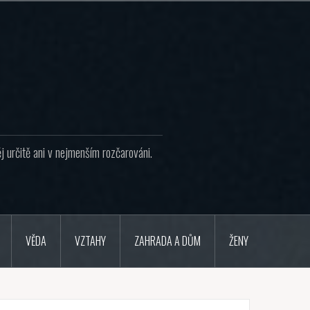
j určitě ani v nejmenším rozčarováni.
VĚDA
VZTAHY
ZAHRADA A DŮM
ŽENY