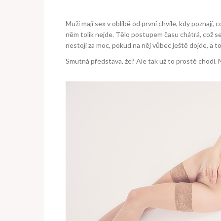
Muži mají sex v oblibě od první chvíle, kdy poznají, 
něm tolik nejde. Tělo postupem času chátrá, což s
nestojí za moc, pokud na něj vůbec ještě dojde, a to
Smutná představa, že? Ale tak už to prostě chodí. N