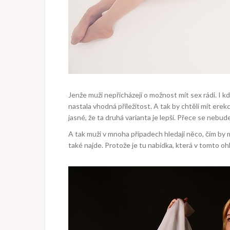
Jenže muži nepřicházejí o možnost mít sex rádi. I 
nastala vhodná příležitost. A tak by chtěli mít erekce
jasné, že ta druhá varianta je lepší. Přece se nebud
A tak muži v mnoha případech hledají něco, čím by mo
také najde. Protože je tu nabídka, která v tomto oh