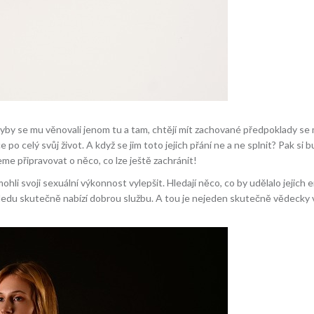
kdyby se mu věnovali jenom tu a tam, chtějí mít zachované předpoklady se
 po celý svůj život. A když se jim toto jejich přání ne a ne splnit? Pak si bu
eme připravovat o něco, co lze ještě zachránit!
hli svoji sexuální výkonnost vylepšit. Hledají něco, co by udělalo jejich e
ledu skutečně nabízí dobrou službu. A tou je nejeden skutečně vědecky vy