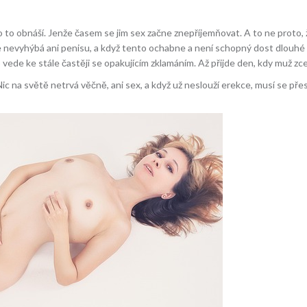
co to obnáší. Jenže časem se jim sex začne znepříjemňovat. A to ne proto, že
e nevyhýbá ani penisu, a když tento ochabne a není schopný dost dlouhé 
 vede ke stále častěji se opakujícím zklamáním. Až přijde den, kdy muž zce
ic na světě netrvá věčně, ani sex, a když už neslouží erekce, musí se pře