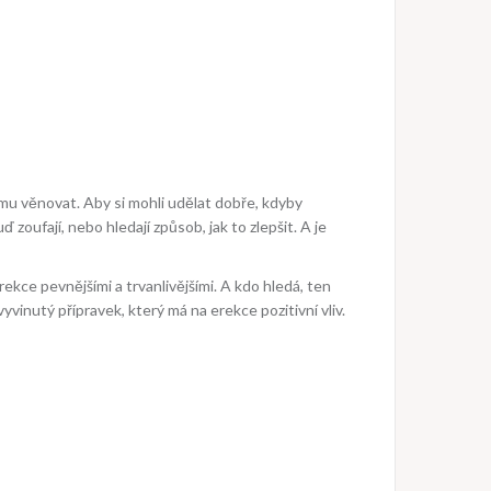
 mu věnovat. Aby si mohli udělat dobře, kdyby
ď zoufají, nebo hledají způsob, jak to zlepšit. A je
rekce pevnějšími a trvanlivějšími. A kdo hledá, ten
vinutý přípravek, který má na erekce pozitivní vliv.