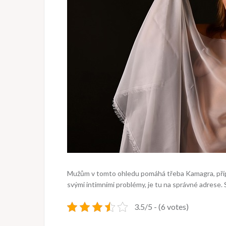
Mužům v tomto ohledu pomáhá třeba Kamagra, příp
svými intimními problémy, je tu na správné adrese. S
3.5/5 - (6 votes)