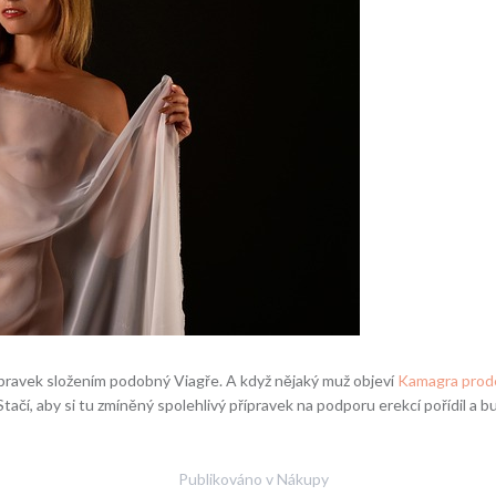
ravek složením podobný Viagře. A když nějaký muž objeví
Kamagra prod
tačí, aby si tu zmíněný spolehlivý přípravek na podporu erekcí pořídil a b
Publikováno v
Nákupy