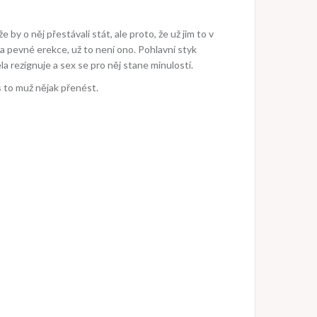
 by o něj přestávali stát, ale proto, že už jim to v
a pevné erekce, už to není ono. Pohlavní styk
la rezignuje a sex se pro něj stane minulostí.
s to muž nějak přenést.