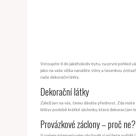
Vstoupíte-li do jakéhokoliv bytu, na první pohled vá
jako na vaše víčka nanášíte stíny a řasenkou zvýrazň
naše dekorační látky.
Dekorační látky
Záleží jen na vás, čemu dáváte přednost. Zda máte
látky
v podobě krátké záclonky, která dekoraci jen l
Provázkové záclony – proč ne?
V našem internetovém obchodě si můžete pořídit i tak