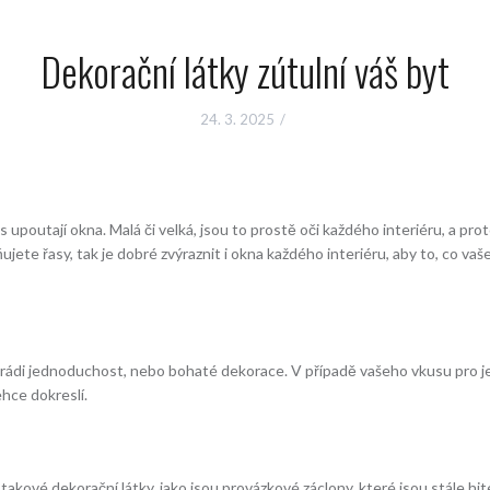
Dekorační látky zútulní váš byt
24. 3. 2025
s upoutají okna. Malá či velká, jsou to prostě oči každého interiéru, a pro
ujete řasy, tak je dobré zvýraznit i okna každého interiéru, aby to, co vaše
 rádi jednoduchost, nebo bohaté dekorace. V případě vašeho vkusu pro je
ehce dokreslí.
ové dekorační látky, jako jsou provázkové záclony, které jsou stále hitem,