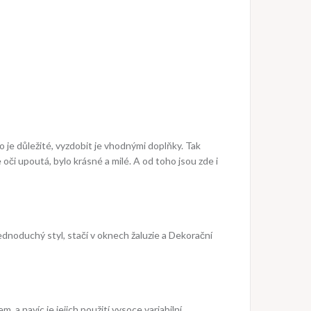
to je důležité, vyzdobit je vhodnými doplňky. Tak
 oči upoutá, bylo krásné a milé. A od toho jsou zde i
dnoduchý styl, stačí v oknech žaluzie a
Dekorační
 a navíc je jejich použití vysoce variabilní.