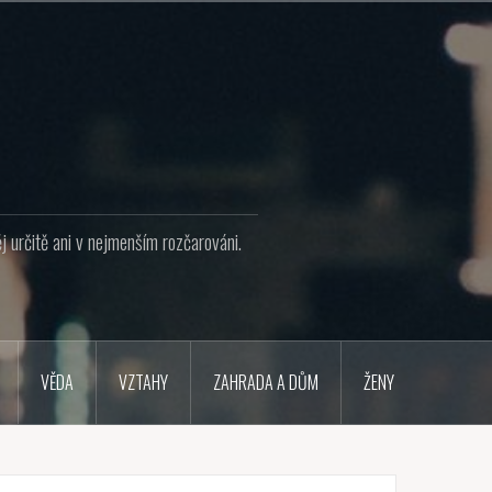
j určitě ani v nejmenším rozčarováni.
VĚDA
VZTAHY
ZAHRADA A DŮM
ŽENY