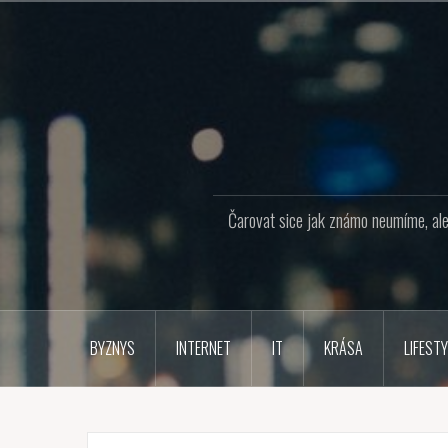
Přejít
k
obsahu
webu
Čarovat sice jak známo neumíme, ale 
BYZNYS
INTERNET
IT
KRÁSA
LIFESTY