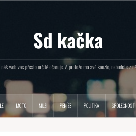
Sd kačka
náš web vás přesto určitě očaruje. A protože má své kouzlo, nebudete z ně
LE
MOTO
MUŽI
PENÍZE
POLITIKA
SPOLEČNOST