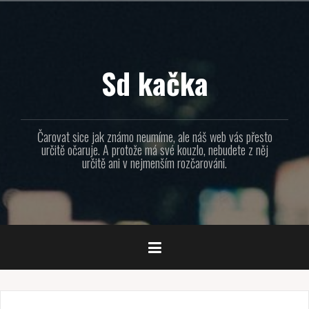
Přejít
k
obsahu
webu
Sd kačka
Čarovat sice jak známo neumíme, ale náš web vás přesto
určitě očaruje. A protože má své kouzlo, nebudete z něj
určitě ani v nejmenším rozčarováni.