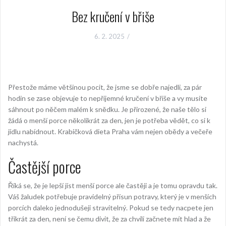
Bez kručení v břiše
6. 2. 2025
Přestože máme většinou pocit, že jsme se dobře najedli, za pár
hodin se zase objevuje to nepříjemné kručení v břiše a vy musíte
sáhnout po něčem malém k snědku. Je přirozené, že naše tělo si
žádá o menší porce několikrát za den, jen je potřeba vědět, co si k
jídlu nabídnout. Krabičková dieta Praha vám nejen obědy a večeře
nachystá.
Častější porce
Říká se, že je lepší jíst menší porce ale častěji a je tomu opravdu tak.
Váš žaludek potřebuje pravidelný přísun potravy, který je v menších
porcích daleko jednodušeji stravitelný. Pokud se tedy nacpete jen
třikrát za den, není se čemu divit, že za chvíli začnete mít hlad a že